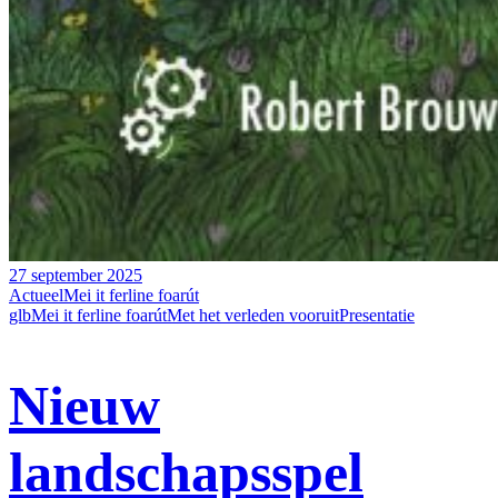
27 september 2025
Actueel
Mei it ferline foarút
glb
Mei it ferline foarút
Met het verleden vooruit
Presentatie
Nieuw
landschapsspel