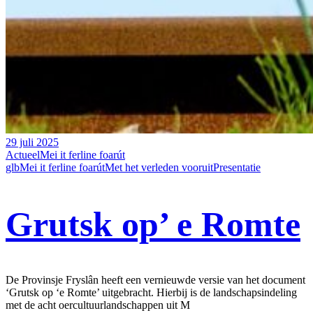
29 juli 2025
Actueel
Mei it ferline foarút
glb
Mei it ferline foarút
Met het verleden vooruit
Presentatie
Grutsk op’ e Romte
De Provinsje Fryslân heeft een vernieuwde versie van het document
‘Grutsk op ‘e Romte’ uitgebracht. Hierbij is de landschapsindeling
met de acht oercultuurlandschappen uit M