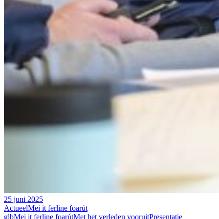
25 juni 2025
Actueel
Mei it ferline foarút
glb
Mei it ferline foarút
Met het verleden vooruit
Presentatie