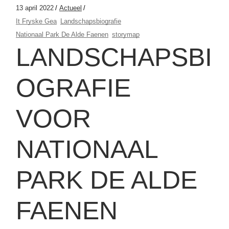
13 april 2022
Actueel
It Fryske Gea
Landschapsbiografie
Nationaal Park De Alde Faenen
storymap
LANDSCHAPSBI
OGRAFIE
VOOR
NATIONAAL
PARK DE ALDE
FAENEN