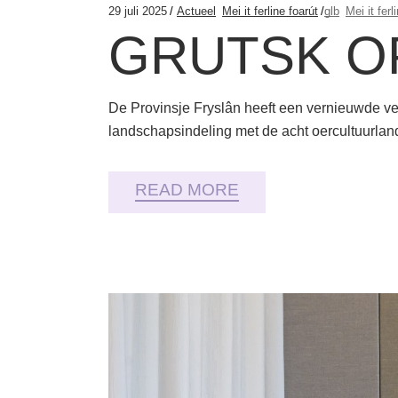
29 juli 2025
Actueel
Mei it ferline foarút
glb
Mei it ferl
GRUTSK O
De Provinsje Fryslân heeft een vernieuwde ver
landschapsindeling met de acht oercultuurla
READ MORE