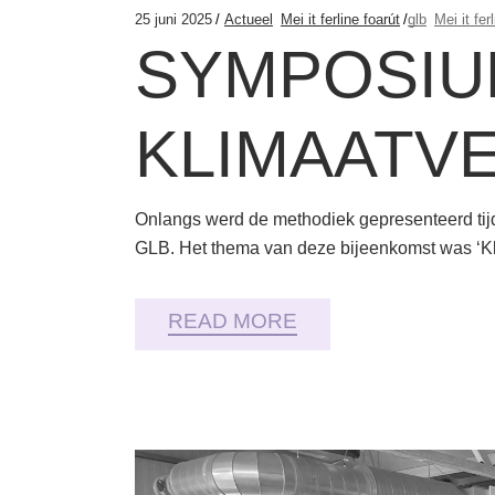
25 juni 2025
Actueel
Mei it ferline foarút
glb
Mei it fer
SYMPOSIU
KLIMAATV
Onlangs werd de methodiek gepresenteerd tij
GLB. Het thema van deze bijeenkomst was ‘Kl
READ MORE