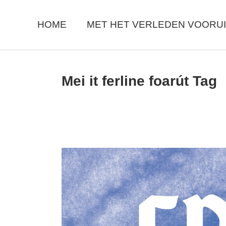
Skip
to
the
HOME
MET HET VERLEDEN VOORUI
content
Mei it ferline foarút Tag