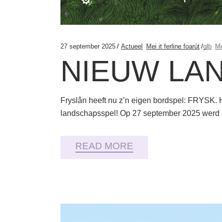
27 september 2025
Actueel
Mei it ferline foarút
glb
Me
NIEUW LA
Fryslân heeft nu z’n eigen bordspel: FRYSK. 
landschapsspel! Op 27 september 2025 werd h
READ MORE