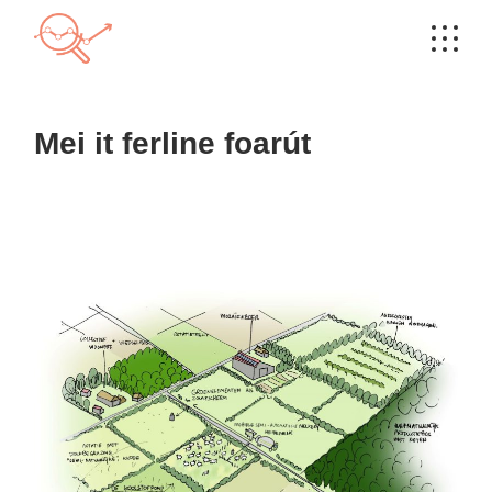
Skip
to
the
content
Mei it ferline foarút