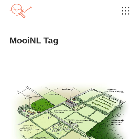
Skip
to
the
content
MooiNL Tag