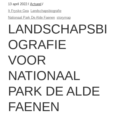
13 april 2022
Actueel
It Fryske Gea
Landschapsbiografie
Nationaal Park De Alde Faenen
storymap
LANDSCHAPSBI
OGRAFIE
VOOR
NATIONAAL
PARK DE ALDE
FAENEN