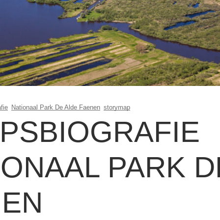
fie
Nationaal Park De Alde Faenen
storymap
PSBIOGRAFIE
IONAAL PARK D
NEN