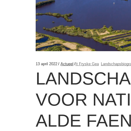
13 april 2022
Actueel
It Fryske Gea
Landschapsbiogra
LANDSCHA
VOOR NAT
ALDE FAE