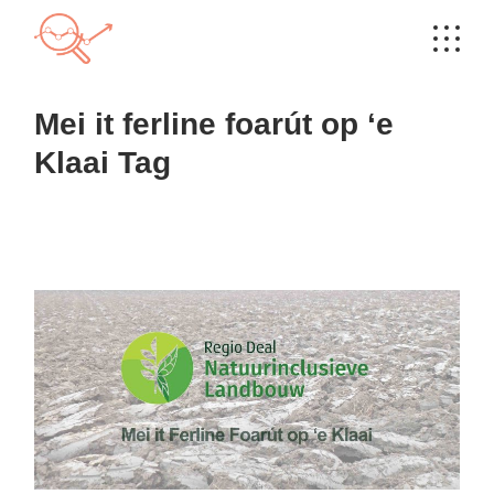
Skip
to
the
content
Mei it ferline foarút op ‘e
Klaai Tag