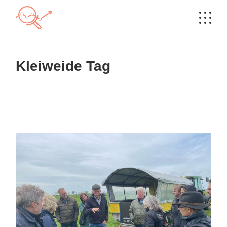
Skip
to
the
content
Kleiweide Tag