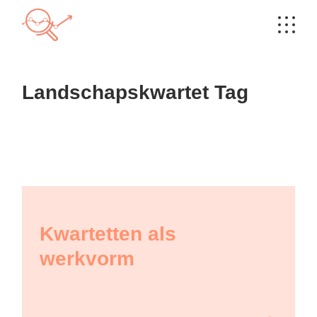
Skip
to
the
content
Landschapskwartet Tag
Kwartetten als
werkvorm