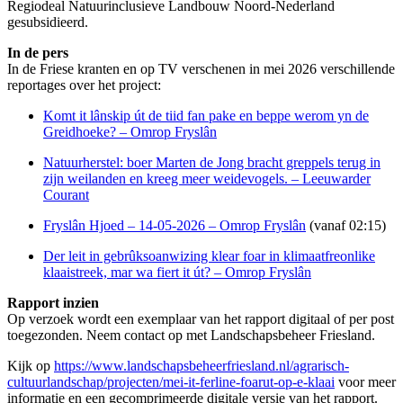
Regiodeal Natuurinclusieve Landbouw Noord-Nederland
gesubsidieerd.
In de pers
In de Friese kranten en op TV verschenen in mei 2026 verschillende
reportages over het project:
Komt it lânskip út de tiid fan pake en beppe werom yn de
Greidhoeke? – Omrop Fryslân
Natuurherstel: boer Marten de Jong bracht greppels terug in
zijn weilanden en kreeg meer weidevogels. – Leeuwarder
Courant
Fryslân Hjoed – 14-05-2026 – Omrop Fryslân
(vanaf 02:15)
Der leit in gebrûksoanwizing klear foar in klimaatfreonlike
klaaistreek, mar wa fiert it út? – Omrop Fryslân
Rapport inzien
Op verzoek wordt een exemplaar van het rapport digitaal of per post
toegezonden. Neem contact op met Landschapsbeheer Friesland.
Kijk op
https://www.landschapsbeheerfriesland.nl/agrarisch-
cultuurlandschap/projecten/mei-it-ferline-foarut-op-e-klaai
voor meer
informatie en een gecomprimeerde digitale versie van het rapport.