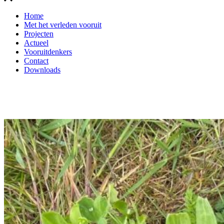
Home
Met het verleden vooruit
Projecten
Actueel
Vooruitdenkers
Contact
Downloads