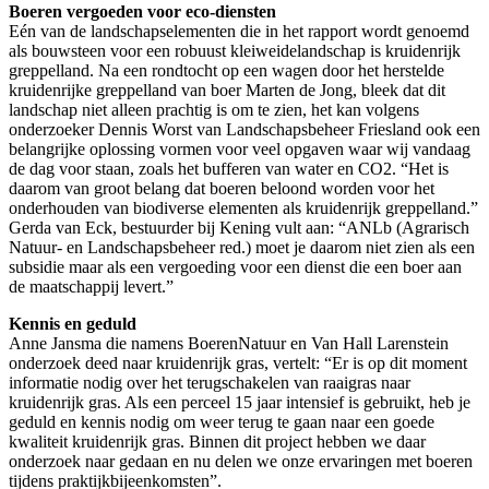
Boeren vergoeden voor eco-diensten
Eén van de landschapselementen die in het rapport wordt genoemd
als bouwsteen voor een robuust kleiweidelandschap is kruidenrijk
greppelland. Na een rondtocht op een wagen door het herstelde
kruidenrijke greppelland van boer Marten de Jong, bleek dat dit
landschap niet alleen prachtig is om te zien, het kan volgens
onderzoeker Dennis Worst van Landschapsbeheer Friesland ook een
belangrijke oplossing vormen voor veel opgaven waar wij vandaag
de dag voor staan, zoals het bufferen van water en CO2. “Het is
daarom van groot belang dat boeren beloond worden voor het
onderhouden van biodiverse elementen als kruidenrijk greppelland.”
Gerda van Eck, bestuurder bij Kening vult aan: “ANLb (Agrarisch
Natuur- en Landschapsbeheer red.) moet je daarom niet zien als een
subsidie maar als een vergoeding voor een dienst die een boer aan
de maatschappij levert.”
Kennis en geduld
Anne Jansma die namens BoerenNatuur en Van Hall Larenstein
onderzoek deed naar kruidenrijk gras, vertelt: “Er is op dit moment
informatie nodig over het terugschakelen van raaigras naar
kruidenrijk gras. Als een perceel 15 jaar intensief is gebruikt, heb je
geduld en kennis nodig om weer terug te gaan naar een goede
kwaliteit kruidenrijk gras. Binnen dit project hebben we daar
onderzoek naar gedaan en nu delen we onze ervaringen met boeren
tijdens praktijkbijeenkomsten”.