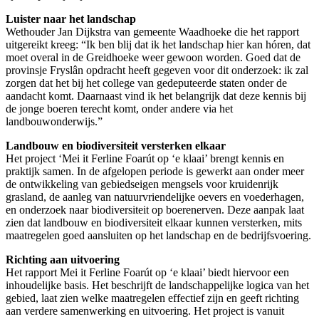
Luister naar het landschap
Wethouder Jan Dijkstra van gemeente Waadhoeke die het rapport
uitgereikt kreeg: “Ik ben blij dat ik het landschap hier kan hóren, dat
moet overal in de Greidhoeke weer gewoon worden. Goed dat de
provinsje Fryslân opdracht heeft gegeven voor dit onderzoek: ik zal
zorgen dat het bij het college van gedeputeerde staten onder de
aandacht komt. Daarnaast vind ik het belangrijk dat deze kennis bij
de jonge boeren terecht komt, onder andere via het
landbouwonderwijs.”
Landbouw en biodiversiteit versterken elkaar
Het project ‘Mei it Ferline Foarút op ‘e klaai’ brengt kennis en
praktijk samen. In de afgelopen periode is gewerkt aan onder meer
de ontwikkeling van gebiedseigen mengsels voor kruidenrijk
grasland, de aanleg van natuurvriendelijke oevers en voederhagen,
en onderzoek naar biodiversiteit op boerenerven. Deze aanpak laat
zien dat landbouw en biodiversiteit elkaar kunnen versterken, mits
maatregelen goed aansluiten op het landschap en de bedrijfsvoering.
Richting aan uitvoering
Het rapport Mei it Ferline Foarút op ‘e klaai’ biedt hiervoor een
inhoudelijke basis. Het beschrijft de landschappelijke logica van het
gebied, laat zien welke maatregelen effectief zijn en geeft richting
aan verdere samenwerking en uitvoering. Het project is vanuit