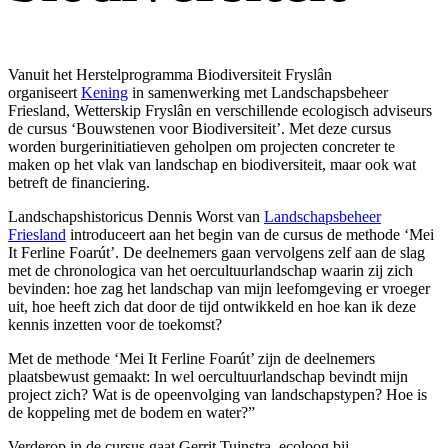
Vanuit het Herstelprogramma Biodiversiteit Fryslân
organiseert
Kening
in samenwerking met Landschapsbeheer
Friesland, Wetterskip Fryslân en verschillende ecologisch adviseurs
de cursus ‘Bouwstenen voor Biodiversiteit’. Met deze cursus
worden burgerinitiatieven geholpen om projecten concreter te
maken op het vlak van landschap en biodiversiteit, maar ook wat
betreft de financiering.
Landschapshistoricus Dennis Worst van
Landschapsbeheer
Friesland
introduceert aan het begin van de cursus de methode ‘Mei
It Ferline Foarút’. De deelnemers gaan vervolgens zelf aan de slag
met de chronologica van het oercultuurlandschap waarin zij zich
bevinden: hoe zag het landschap van mijn leefomgeving er vroeger
uit, hoe heeft zich dat door de tijd ontwikkeld en hoe kan ik deze
kennis inzetten voor de toekomst?
Met de methode ‘Mei It Ferline Foarút’ zijn de deelnemers
plaatsbewust gemaakt: In wel oercultuurlandschap bevindt mijn
project zich? Wat is de opeenvolging van landschapstypen? Hoe is
de koppeling met de bodem en water?”
Verderop in de cursus gaat Gerrit Tuinstra, ecoloog bij