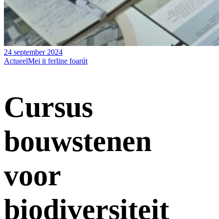
24 september 2024
Actueel
Mei it ferline foarút
Cursus
bouwstenen
voor
biodiversiteit